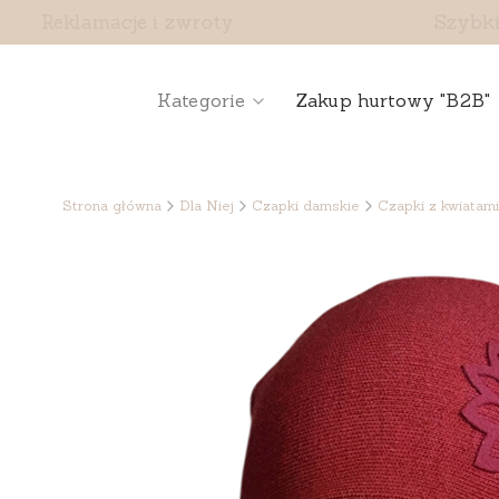
Reklamacje i zwroty
Szybki
Kategorie
Zakup hurtowy "B2B"
Strona główna
Dla Niej
Czapki damskie
Czapki z kwiatami