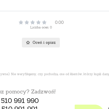
0.00
Liczba ocen: 0
Oceń i opisz
ne). Nie weryfikujemy, czy pochodzą one od klientów, którzy kupili dany
esz pomocy? Zadzwoń!
 510 991 990
 510 991 991