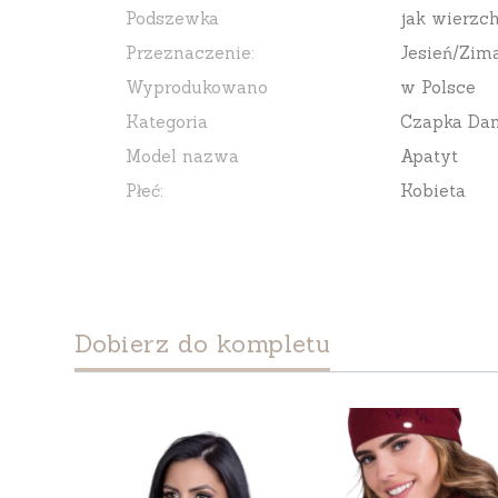
Podszewka
jak wierzch
Przeznaczenie:
Jesień/Zim
Wyprodukowano
w Polsce
Kategoria
Czapka Da
Model nazwa
Apatyt
Płeć:
Kobieta
Dobierz do kompletu