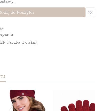
ostawy.
Dodaj do koszyka
ść:
rpaniu
EN Paczka (Polska)
tu