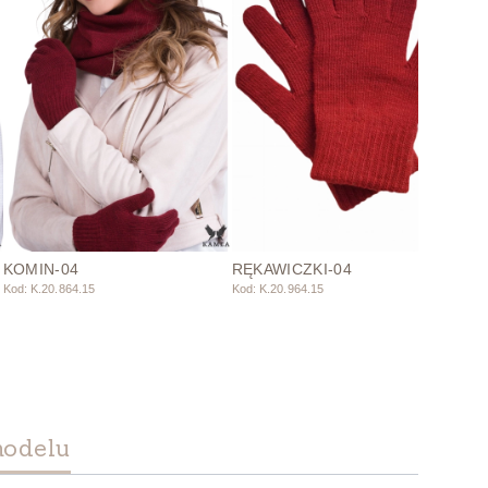
KOMIN-04
RĘKAWICZKI-04
Kod: K.20.864.15
Kod: K.20.964.15
modelu