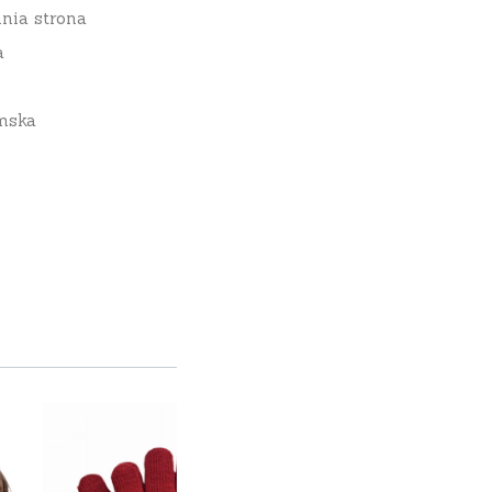
nia strona
a
mska