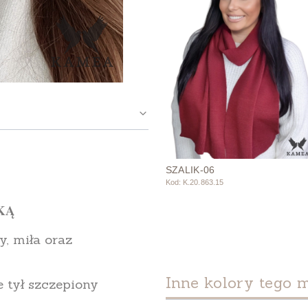
SZALIK-06
Kod: K.20.863.15
KĄ
, miła oraz
Inne kolory tego 
e tył szczepiony