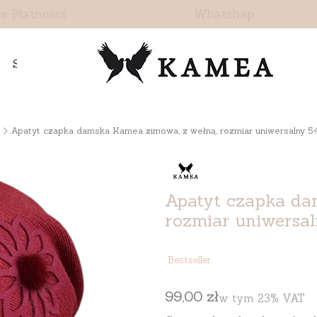
e Płatności
Whatshap
Skontaktuj się z nami
Apatyt czapka damska Kamea zimowa, z wełną, rozmiar uniwersalny 5
Apatyt czapka da
rozmiar uniwersa
Etykiety
Bestseller
Cena
99,00 zł
w tym 23% VAT
w tym
23%
VAT