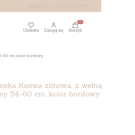
Zadzwoń +48510991990
Produkty w koszyku: 0. Z
Ulubione
Zaloguj się
Koszyk
4–60 cm, kolor bordowy
mska Kamea zimowa, z wełną,
lny 54–60 cm, kolor bordowy