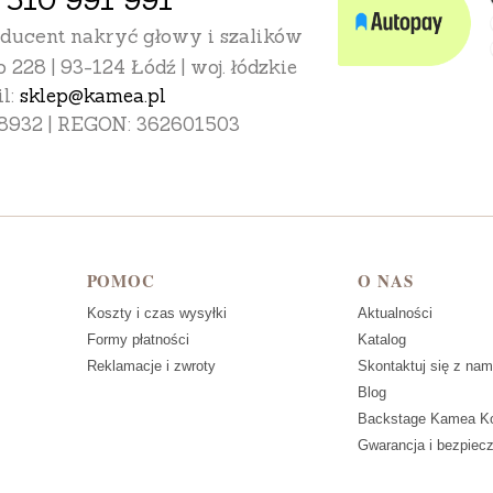
oducent nakryć głowy i szalików
o 228 | 93-124 Łódź | woj. łódzkie
l:
sklep@kamea.pl
8932 | REGON: 362601503
POMOC
O NAS
Koszty i czas wysyłki
Aktualności
Formy płatności
Katalog
Reklamacje i zwroty
Skontaktuj się z nam
Blog
Backstage Kamea Ko
Gwarancja i bezpiec