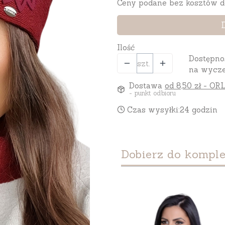
Ceny podane bez kosztów d
Ilość
Dostępno
szt.
na wycze
Dostawa
od 8,50 zł
- ORL
- punkt odbioru
Czas wysyłki:
24 godzin
Dobierz do komple