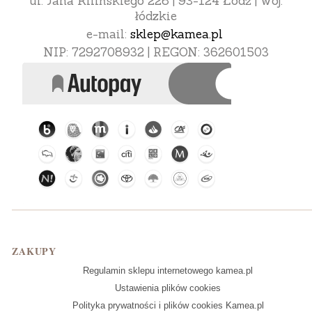
ul. Jana Kilińskiego 228 | 93-124 Łódź | woj.
łódzkie
e-mail:
sklep@kamea.pl
NIP: 7292708932 | REGON: 362601503
Linki w stopce
ZAKUPY
Regulamin sklepu internetowego kamea.pl
Ustawienia plików cookies
Polityka prywatności i plików cookies Kamea.pl