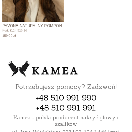
PAVONE NATURALNY POMPON
Kod: K.24.520.20
159,00 zł
Potrzebujesz pomocy? Zadzwoń!
+48 510 991 990
+48 510 991 991
Kamea - polski producent nakryć głowy i
szalików