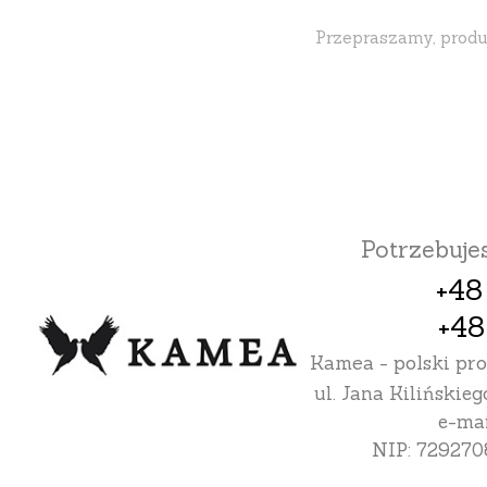
Przepraszamy, produk
Potrzebuj
+48
+48
Kamea - polski pr
ul. Jana Kilińskieg
e-mai
NIP: 729270