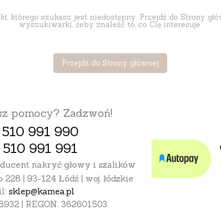
t, którego szukasz jest niedostępny. Przejdź do Strony głó
wyszukiwarki, żeby znaleźć to, co Cię interesuje.
Przejdź do Strony głównej
esz pomocy? Zadzwoń!
 510 991 990
 510 991 991
oducent nakryć głowy i szalików
o 228 | 93-124 Łódź | woj. łódzkie
l:
sklep@kamea.pl
8932 | REGON: 362601503