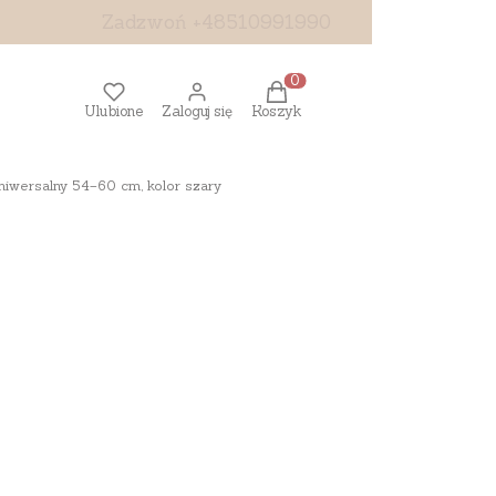
Zadzwoń +48510991990
Produkty w koszyku: 0. Z
Ulubione
Zaloguj się
Koszyk
niwersalny 54–60 cm, kolor szary