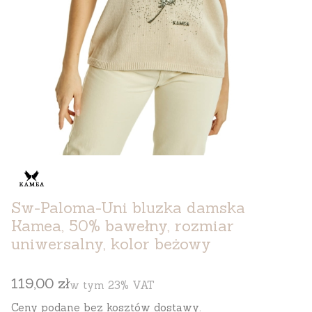
Sw-Paloma-Uni bluzka damska
Kamea, 50% bawełny, rozmiar
uniwersalny, kolor beżowy
Cena
119,00 zł
w tym 23% VAT
w tym
23%
VAT
Ceny podane bez kosztów dostawy.