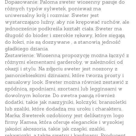
Dopasowanie
: Paloma sweter wiosenny pasuje do
różnych typów sylwetek, ponieważ ma
uniwersalny krój i rozmiar. Sweter jest
wystarczająco luźny, aby nie krępować ruchów, ale
jednocześnie podkreśla kształt ciała. Sweter ma
długość do bioder i szerokie rękawy, które sięgają
do łokci, nie są doszywane , a stanowią jedność
gładkiego dziania.
Zestawienie
: Wiosenną propozycję można łączyć z
różnymi elementami garderoby, w zależności od
okazji i stylu. Na zdjęciu sweter jest noszony z
jasnoniebieskimi dżinsami, które tworzą prosty i
casualowy look. Sweter można również zestawić z
spódnicą, spodniami, szortami lub legginsami w
dowolnym kolorze. Do swetra pasują również
dodatki, takie jak naszyjniki, kolczyki, bransoletki
lub szaliki, które dodadzą mu uroku i charakteru.
Marka
: Sweterek ozdobiony jest delikatnym logo
firmy Kamea, która oferuje eleganckie i wysokiej
jakości akcesoria, takie jak czapki, szaliki,
rękawiczki, a także swetry i kardigany. Producent