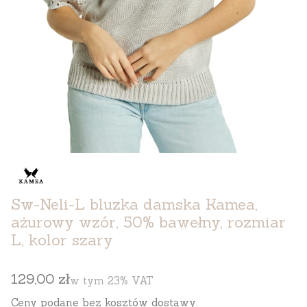
Sw-Neli-L bluzka damska Kamea,
ażurowy wzór, 50% bawełny, rozmiar
L, kolor szary
Cena
129,00 zł
w tym 23% VAT
w tym
23%
VAT
Ceny podane bez kosztów dostawy.