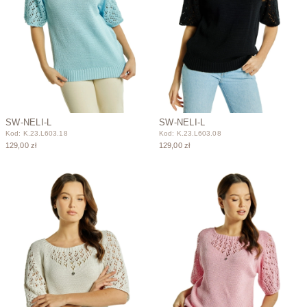
SW-NELI-L
SW-NELI-L
Kod: K.23.L603.18
Kod: K.23.L603.08
129,00 zł
129,00 zł