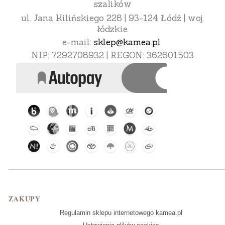
szalików
ul. Jana Kilińskiego 228 | 93-124 Łódź | woj.
łódzkie
e-mail:
sklep@kamea.pl
NIP: 7292708932 | REGON: 362601503
Linki w stopce
ZAKUPY
Regulamin sklepu internetowego kamea.pl