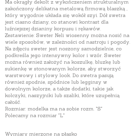
Ma okrągły dekolt z wykończeniem strukturalnym
zakończony delikatna metalową firmową blaszką ,
który wygodnie układa się wokół szyi. Dół swetra
jest ciasno dziany, co stanowi kontrast dla
luźniejszej dzianiny korpusu i rękawów.
Zestawienie
: Sweter Neli wiosenny można nosić na
wiele sposobów, w zależności od nastroju i pogody.
Na zdjęciu sweter jest noszony samodzielnie, co
podkreśla jego intensywny kolor i wzór. Sweter
można również założyć na koszulkę, bluzkę lub
sukienkę w stonowanym kolorze, aby stworzyć
warstwowy i stylowy look. Do swetra pasują
również spodnie, spódnice lub legginsy w
dowolnym kolorze, a także dodatki, takie jak
kolczyki, naszyjniki lub szaliki, które uzupełnią
całość.
Rozmiar
: modelka ma na sobie rozm. "S"
Polecamy
na rozmiar "L"
Wymiary mierzone na płasko