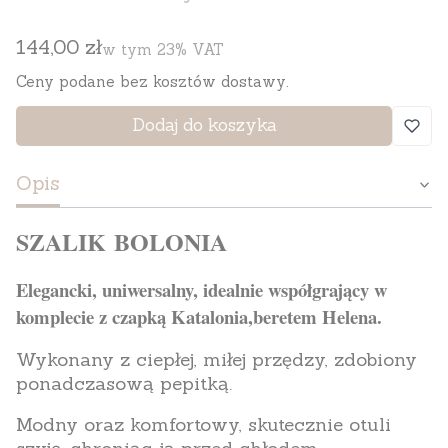
Cena
144,00 zł
w tym 23% VAT
w tym
23%
VAT
Ceny podane bez kosztów dostawy.
Dodaj do koszyka
Opis
SZALIK BOLONIA
Elegancki, uniwersalny, idealnie współgrający w
komplecie z czapką Katalonia,beretem Helena.
Wykonany z ciepłej, miłej przędzy, zdobiony
ponadczasową pepitką.
Modny oraz komfortowy, skutecznie otuli
szyję, chroniąc ją przed chłodem.