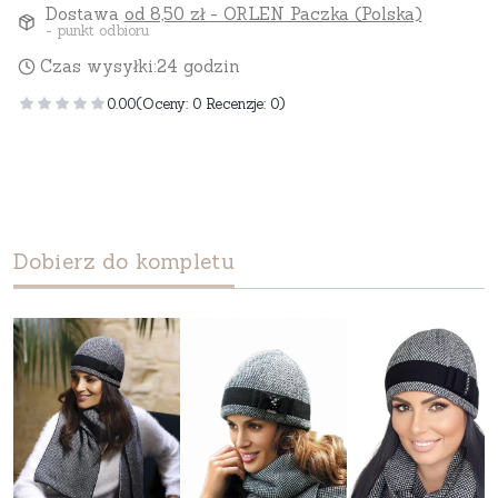
Dostawa
od 8,50 zł
- ORLEN Paczka (Polska)
- punkt odbioru
Czas wysyłki:
24 godzin
0.00
(Oceny: 0 Recenzje: 0)
Dobierz do kompletu