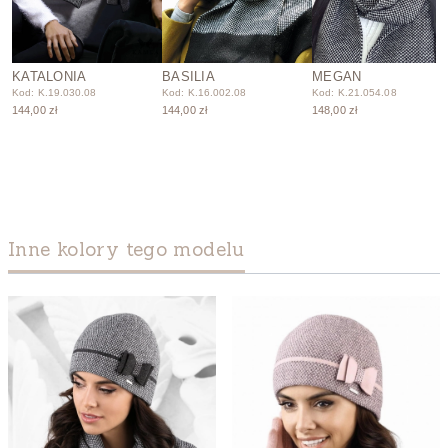
KATALONIA
BASILIA
MEGAN
Kod: K.19.030.08
Kod: K.16.002.08
Kod: K.21.054.08
144,00 zł
144,00 zł
148,00 zł
Inne kolory tego modelu