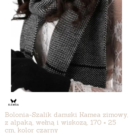
Bolonia-Szalik damski Kamea zimowy,
z alpaką, wełną i wiskozą, 170 × 25
cm, kolor czarny