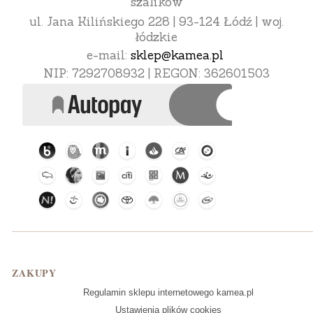
szalików
ul. Jana Kilińskiego 228 | 93-124 Łódź | woj.
łódzkie
e-mail:
sklep@kamea.pl
NIP: 7292708932 | REGON: 362601503
Linki w stopce
ZAKUPY
Regulamin sklepu internetowego kamea.pl
Ustawienia plików cookies