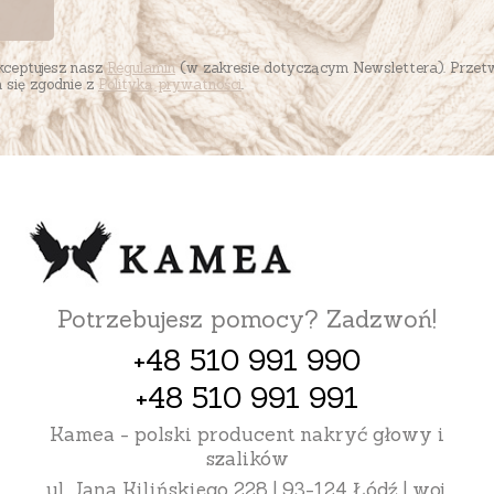
akceptujesz nasz
Regulamin
(w zakresie dotyczącym Newslettera). Przet
się zgodnie z
Polityką prywatności
.
Potrzebujesz pomocy? Zadzwoń!
+48 510 991 990
+48 510 991 991
Kamea - polski producent nakryć głowy i
szalików
ul. Jana Kilińskiego 228 | 93-124 Łódź | woj.