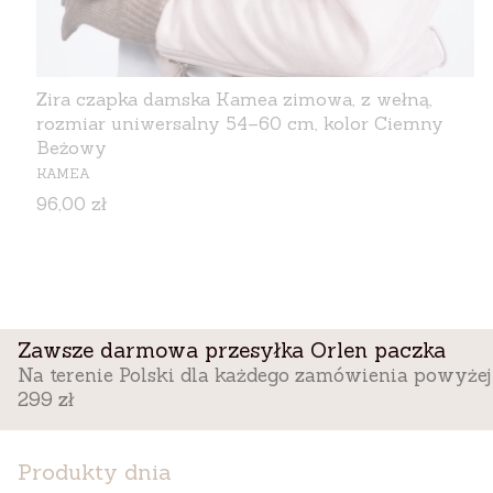
Zira czapka damska Kamea zimowa, z wełną,
rozmiar uniwersalny 54–60 cm, kolor Ciemny
Beżowy
PRODUCENT
KAMEA
Cena
96,00 zł
Zawsze darmowa przesyłka Orlen paczka
Na terenie Polski dla każdego zamówienia powyżej
299 zł
Produkty dnia