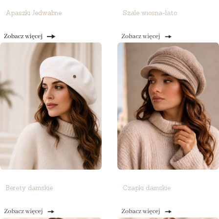
Apaszki Jedwabne
Szale wiosna-lato
Berety damskie
Czapki damskie