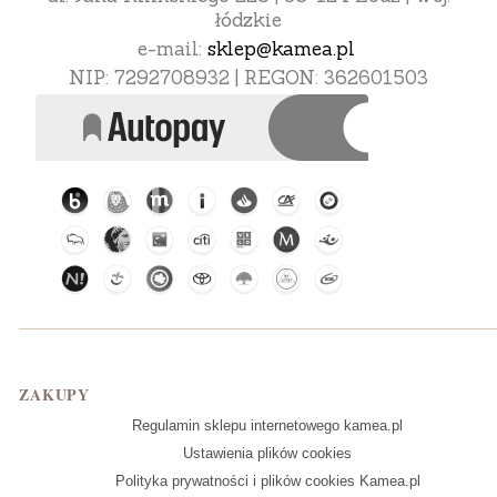
łódzkie
e-mail:
sklep@kamea.pl
NIP: 7292708932 | REGON: 362601503
Linki w stopce
ZAKUPY
Regulamin sklepu internetowego kamea.pl
Ustawienia plików cookies
Polityka prywatności i plików cookies Kamea.pl