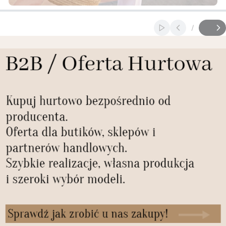
Naciśnij Enter lub spację, aby otworzyć stronę.
Naciśnij Enter lub spację, aby otworzyć stronę.
Włącz automaty
/
Slajd
z