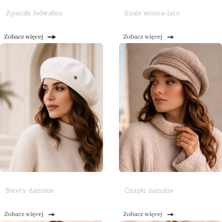
Apaszki Jedwabne
Szale wiosna-lato
Berety damskie
Czapki damskie