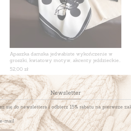
Apaszka damska jedwabiste wykończenie w
groszki, kwiatowy motyw, akcenty jeździeckie,
90 × 90 cm, kolor biały i czarny
Cena
52,00 zł
Newsletter
sz się do newslettera i odbierz 15% rabatu na pierwsze za
 e-mail