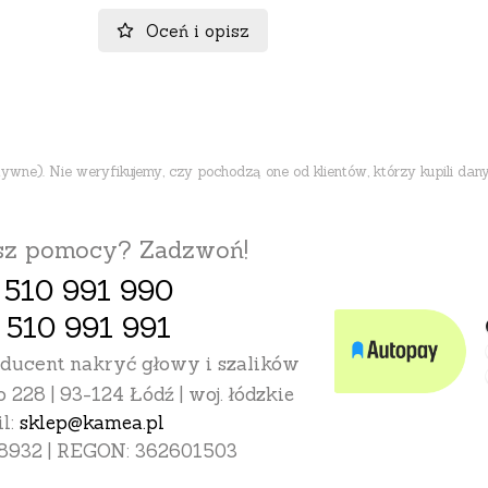
Oceń i opisz
ne). Nie weryfikujemy, czy pochodzą one od klientów, którzy kupili dany
esz pomocy? Zadzwoń!
 510 991 990
 510 991 991
oducent nakryć głowy i szalików
o 228 | 93-124 Łódź | woj. łódzkie
l:
sklep@kamea.pl
8932 | REGON: 362601503