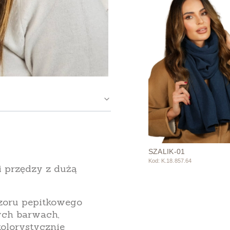
SZALIK-01
Kod: K.18.857.64
i przędzy z dużą
wzoru pepitkowego
ych barwach,
olorystycznie