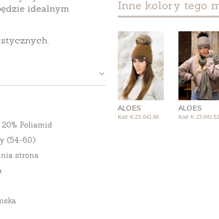
Inne kolory tego 
będzie idealnym
ystycznych.
ALOES
ALOES
Kod: K.23.041.66
Kod: K.23.041.5
 20% Poliamid
y (54-60)
nia strona
a
mska