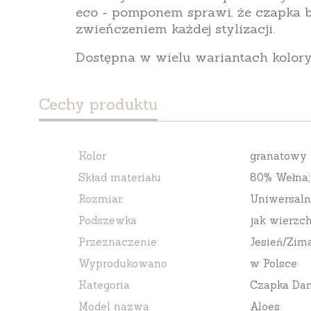
eco - pomponem sprawi, że czapka 
zwieńczeniem każdej stylizacji.
Dostępna w wielu wariantach kolor
Cechy produktu
Kolor
granatowy
Skład materiału
80% Wełna;
Rozmiar:
Uniwersaln
Podszewka
jak wierzch
Przeznaczenie:
Jesień/Zim
Wyprodukowano
w Polsce
Kategoria
Czapka Da
Model nazwa
Aloes