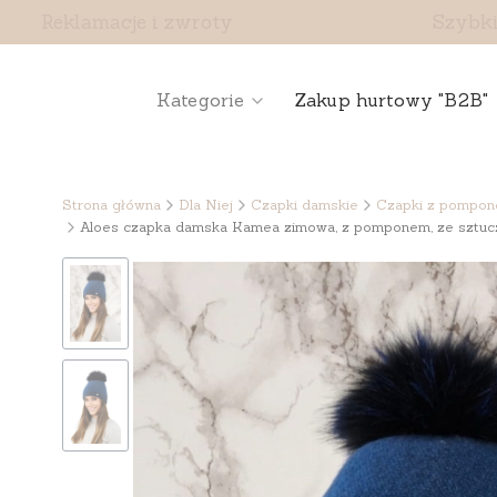
Reklamacje i zwroty
Szybki
Kategorie
Zakup hurtowy "B2B"
Strona główna
Dla Niej
Czapki damskie
Czapki z pompo
Aloes czapka damska Kamea zimowa, z pomponem, ze sztuczn