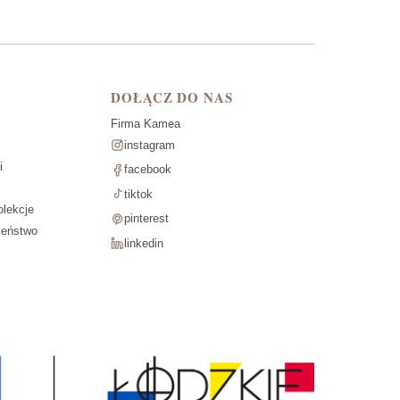
DOŁĄCZ DO NAS
Firma Kamea
instagram
i
facebook
tiktok
lekcje
pinterest
zeństwo
linkedin