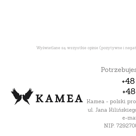
Wyświetlane są wszystkie opinie (pozytywne i negatyw
Potrzebuj
+48
+48
Kamea - polski pr
ul. Jana Kilińskieg
e-mai
NIP: 729270