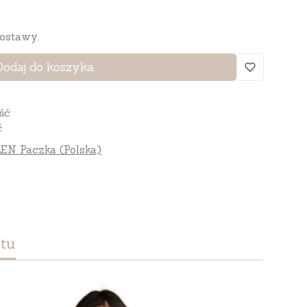
ostawy.
Dodaj do koszyka
ść:
ć
EN Paczka (Polska)
tu