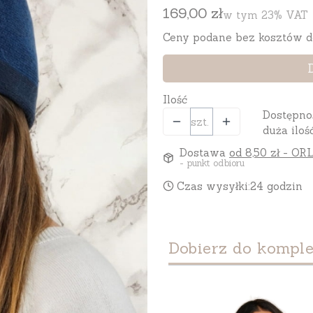
Cena
169,00 zł
w tym 23% VAT
w tym
23%
VAT
Ceny podane bez kosztów d
Ilość
Dostępno
szt.
duża iloś
Dostawa
od 8,50 zł
- ORL
- punkt odbioru
Czas wysyłki:
24 godzin
Dobierz do komple