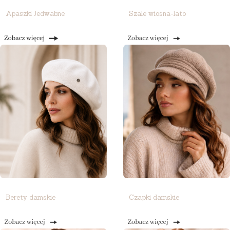
Apaszki Jedwabne
Szale wiosna-lato
Berety damskie
Czapki damskie