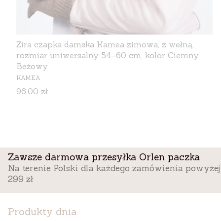
Zira czapka damska Kamea zimowa, z wełną,
rozmiar uniwersalny 54–60 cm, kolor Ciemny
Beżowy
PRODUCENT
KAMEA
Cena
96,00 zł
Zawsze darmowa przesyłka Orlen paczka
Na terenie Polski dla każdego zamówienia powyżej
299 zł
Produkty dnia