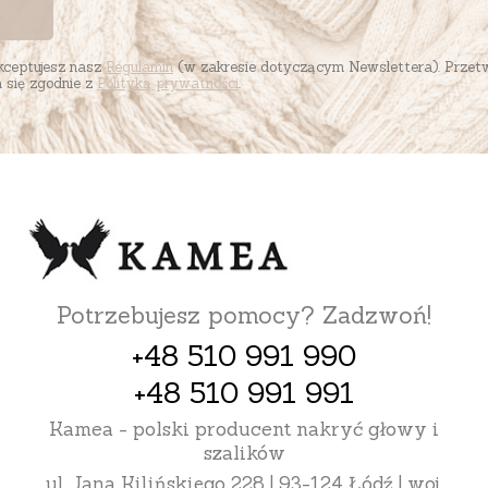
akceptujesz nasz
Regulamin
(w zakresie dotyczącym Newslettera). Przet
się zgodnie z
Polityką prywatności
.
Potrzebujesz pomocy? Zadzwoń!
+48 510 991 990
+48 510 991 991
Kamea - polski producent nakryć głowy i
szalików
ul. Jana Kilińskiego 228 | 93-124 Łódź | woj.