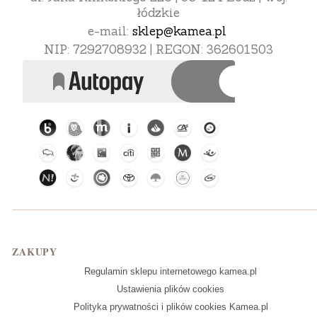
łódzkie
e-mail:
sklep@kamea.pl
NIP: 7292708932 | REGON: 362601503
Linki w stopce
ZAKUPY
Regulamin sklepu internetowego kamea.pl
Ustawienia plików cookies
Polityka prywatności i plików cookies Kamea.pl