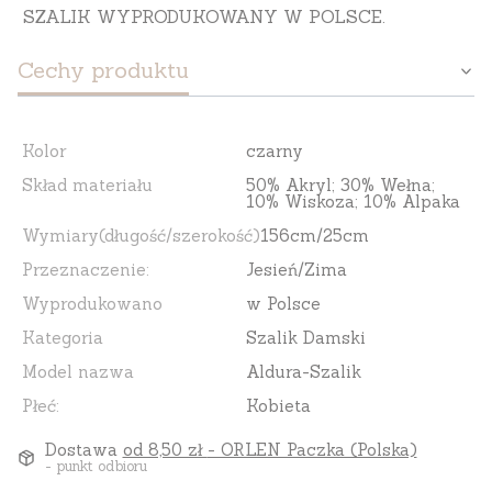
SZALIK WYPRODUKOWANY W POLSCE.
Cechy produktu
Kolor
czarny
Skład materiału
50% Akryl; 30% Wełna;
10% Wiskoza; 10% Alpaka
Wymiary(długość/szerokość)
156cm/25cm
Przeznaczenie:
Jesień/Zima
Wyprodukowano
w Polsce
Kategoria
Szalik Damski
Model nazwa
Aldura-Szalik
Płeć:
Kobieta
Dostawa
od 8,50 zł
- ORLEN Paczka (Polska)
- punkt odbioru