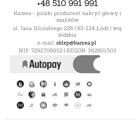
+48 510 991 991
Kamea - polski producent nakryć głowy i
szalików
ul. Jana Kilińskiego 228 | 93-124 Łódź | woj.
łódzkie
e-mail:
sklep@kamea.pl
NIP: 7292708932 | REGON: 362601503