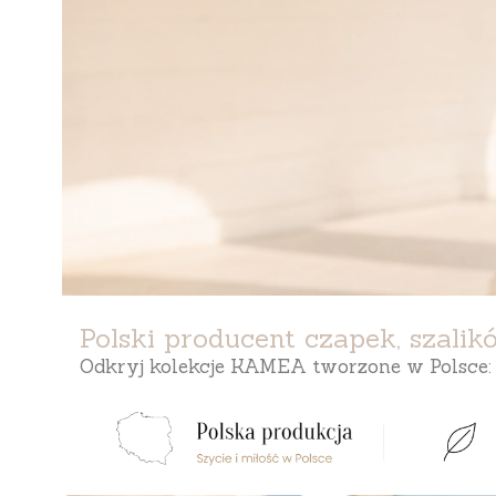
Naciśnij Enter lub spację, aby otworzyć stronę
Naciśnij Enter lub spację, aby otworzyć stronę
Polski producent czapek, szali
Odkryj kolekcje KAMEA tworzone w Polsce: e