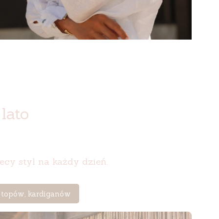
lato
iecy styl na każdy dzień.
, topów, kardiganów