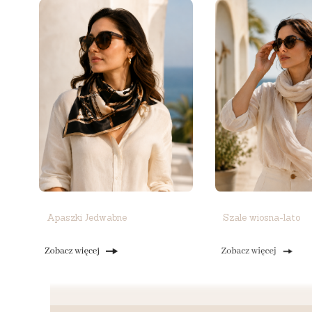
Apaszki Jedwabne
Szale wiosna-lato