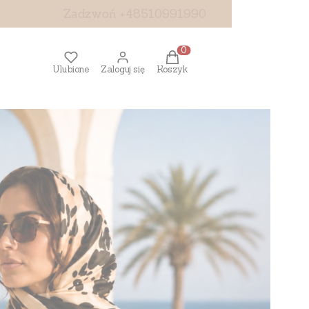
Zadzwoń +48510991990
Produkty w koszyku: 0. Z
Ulubione
Zaloguj się
Koszyk