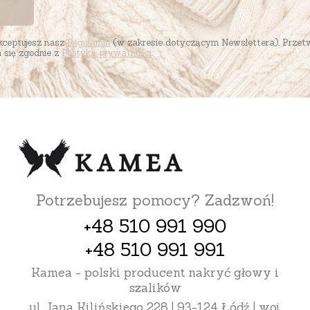
akceptujesz nasz
Regulamin
(w zakresie dotyczącym Newslettera). Przet
się zgodnie z
Polityką prywatności
.
Potrzebujesz pomocy? Zadzwoń!
+48 510 991 990
+48 510 991 991
Kamea - polski producent nakryć głowy i
szalików
ul. Jana Kilińskiego 228 | 93-124 Łódź | woj.