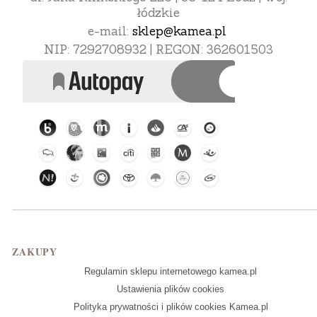
łódzkie
e-mail:
sklep@kamea.pl
NIP: 7292708932 | REGON: 362601503
Linki w stopce
ZAKUPY
Regulamin sklepu internetowego kamea.pl
Ustawienia plików cookies
Polityka prywatności i plików cookies Kamea.pl