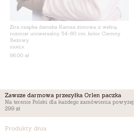
Zira czapka damska Kamea zimowa, z wełną,
rozmiar uniwersalny 54–60 cm, kolor Ciemny
Beżowy
PRODUCENT
KAMEA
Cena
96,00 zł
Zawsze darmowa przesyłka Orlen paczka
Na terenie Polski dla każdego zamówienia powyżej
299 zł
Produkty dnia