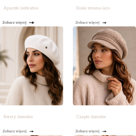
Apaszki Jedwabne
Szale wiosna-lato
Berety damskie
Czapki damskie