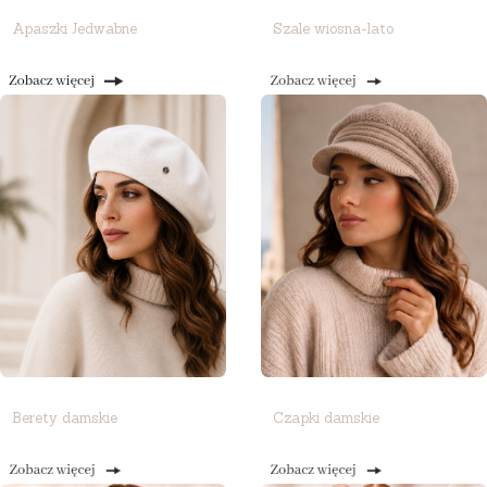
Apaszki Jedwabne
Szale wiosna-lato
Berety damskie
Czapki damskie