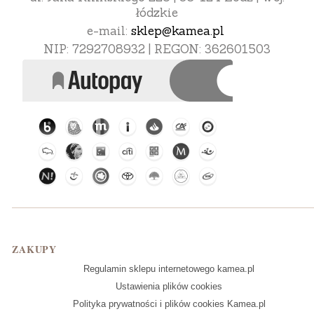
łódzkie
e-mail:
sklep@kamea.pl
NIP: 7292708932 | REGON: 362601503
Linki w stopce
ZAKUPY
Regulamin sklepu internetowego kamea.pl
Ustawienia plików cookies
Polityka prywatności i plików cookies Kamea.pl