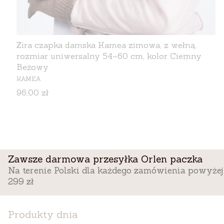
Zira czapka damska Kamea zimowa, z wełną,
rozmiar uniwersalny 54–60 cm, kolor Ciemny
Beżowy
PRODUCENT
KAMEA
Cena
96,00 zł
Zawsze darmowa przesyłka Orlen paczka
Na terenie Polski dla każdego zamówienia powyżej
299 zł
Produkty dnia