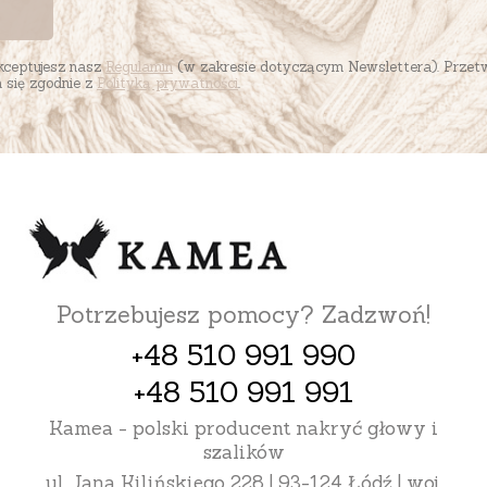
akceptujesz nasz
Regulamin
(w zakresie dotyczącym Newslettera). Przet
się zgodnie z
Polityką prywatności
.
Potrzebujesz pomocy? Zadzwoń!
+48 510 991 990
+48 510 991 991
Kamea - polski producent nakryć głowy i
szalików
ul. Jana Kilińskiego 228 | 93-124 Łódź | woj.