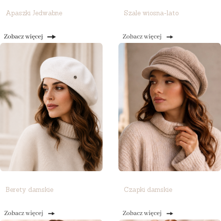
Apaszki Jedwabne
Szale wiosna-lato
Berety damskie
Czapki damskie