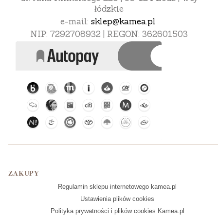
łódzkie
e-mail:
sklep@kamea.pl
NIP: 7292708932 | REGON: 362601503
Linki w stopce
ZAKUPY
Regulamin sklepu internetowego kamea.pl
Ustawienia plików cookies
Polityka prywatności i plików cookies Kamea.pl