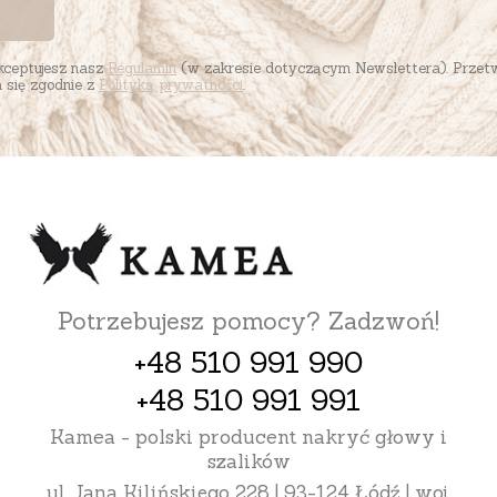
akceptujesz nasz
Regulamin
(w zakresie dotyczącym Newslettera). Przet
się zgodnie z
Polityką prywatności
.
Potrzebujesz pomocy? Zadzwoń!
+48 510 991 990
+48 510 991 991
Kamea - polski producent nakryć głowy i
szalików
ul. Jana Kilińskiego 228 | 93-124 Łódź | woj.