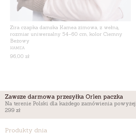
Zira czapka damska Kamea zimowa, z wełną,
rozmiar uniwersalny 54–60 cm, kolor Ciemny
Beżowy
PRODUCENT
KAMEA
Cena
96,00 zł
Zawsze darmowa przesyłka Orlen paczka
Na terenie Polski dla każdego zamówienia powyżej
299 zł
Produkty dnia